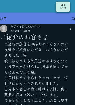
ME
NU
記事
やざきち＠えんの中の人
2022年7月31日
ご紹介のお客さま
ご近所に別荘をお持ちのくろさんにお
友達をご紹介いただき、お泊りいただ
きました！😃
晩ご飯はうちも御用達のあすなろワイ
ン食堂へ出かけられ、食事を終えてか
らはえんで二次会。
白馬は初めて来られたとのことで、涼
しさにびっくりされていました。
白馬も２回目の梅雨明け？以降、良い
天気が続き（暑い！！💦）ます。
でも朝晩はとても涼しく、過ごしやす