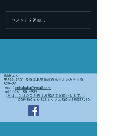
里帰りその２
里帰りその３
コメントを追加…
B&Bえん
〒399-9301 長野県北安曇郡白馬村北城みそら野
829−20
mail：
enhakuba@gmail.com
tel：0261-85-4939
（
前日、当日のご予約はお電話でお願いします。
）
©
COPYRIGHT
B&B えん. ALL RIGHTS RESERVED.