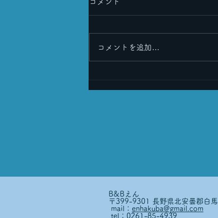
コメント
コメントを追加…
皆さまのおかげで６周年を迎
えることができました！🎉
B&Bえん
〒399-9301 長野県北安曇郡白
mail：
enhakuba@gmail.com
tel：0261-85-4939