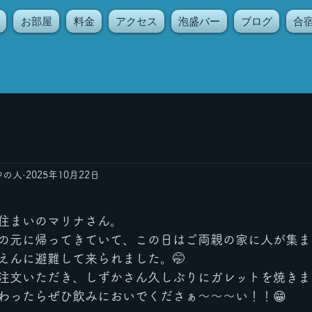
お部屋
料金
アクセス
泡盛バー
ブログ
合
中の人
2025年10月22日
住まいのマリナさん。
の元に帰ってきていて、この日はご両親の家に人が集ま
えんに避難して来られました。🤭
注文いただき、しずかさん久しぶりにガレットを焼きま
わったらぜひ飲みにおいでくださぁ〜〜〜い！！😁