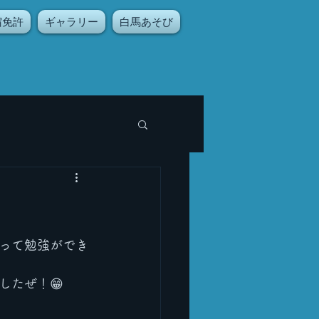
宿免許
ギャラリー
白馬あそび
って勉強ができ
したぜ！😁