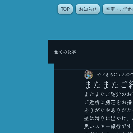
TOP
お知らせ
空室・ご予約
全ての記事
やざきち＠えんの
またまたご
またまたご紹介のお
ご近所に別荘をお持
ありがたやありがたや
昼は滑りに出かけ、♨
良いスキー旅行ですね