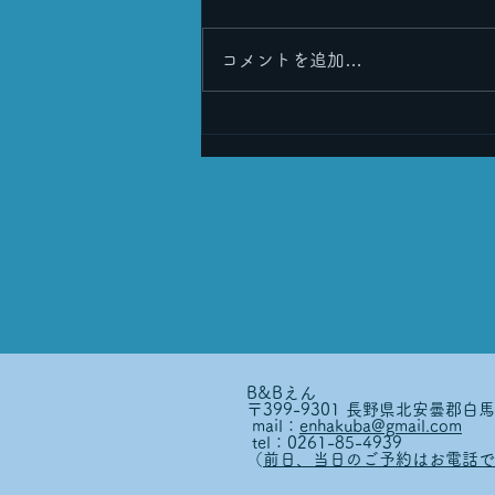
コメントを追加…
皆さまのおかげで６周年を迎
えることができました！🎉
B&Bえん
〒399-9301 長野県北安曇郡白
mail：
enhakuba@gmail.com
tel：0261-85-4939
（
前日、当日のご予約はお電話で