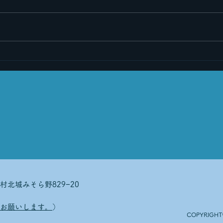
里帰りその２
里帰
馬村北城みそら野829−20
お願いします。
）
COPYRIGHT