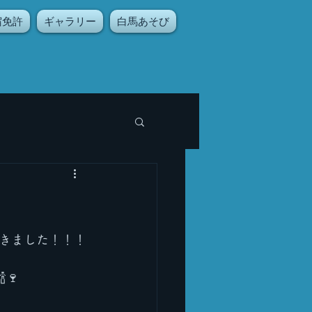
宿免許
ギャラリー
白馬あそび
きました！！！
🍷