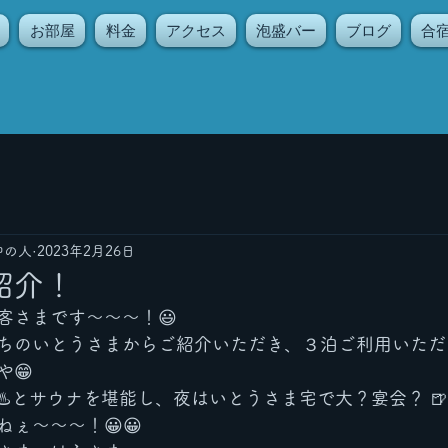
お部屋
料金
アクセス
泡盛バー
ブログ
合
中の人
2023年2月26日
紹介！
客さまです〜〜〜！😃
ちのいとうさまからご紹介いただき、３泊ご利用いただ
😁
️とサウナを堪能し、夜はいとうさま宅で大？宴会？ 🍺🍾
ぇ〜〜〜！😀😀