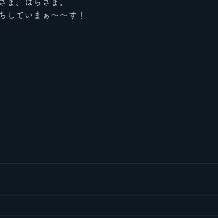
さま、はらさま。
ちしていまぁ〜〜す！