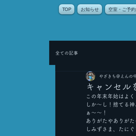
TOP
お知らせ
空室・ご予約
全ての記事
やざきち＠えんの
キャンセル
この年末年始はよく
しか〜し！捨てる神
ぁ〜〜！
ありがたやありがた
しみずさま、たにぐ