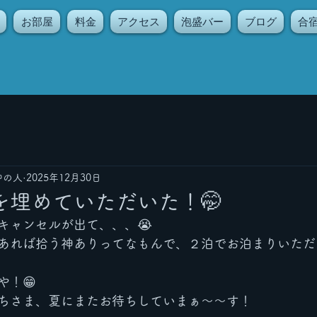
お部屋
料金
アクセス
泡盛バー
ブログ
合
中の人
2025年12月30日
を埋めていただいた！🤭
キャンセルが出て、、、😭
あれば拾う神ありってなもんで、２泊でお泊まりいただ
や！😁
ちさま、夏にまたお待ちしていまぁ〜〜す！