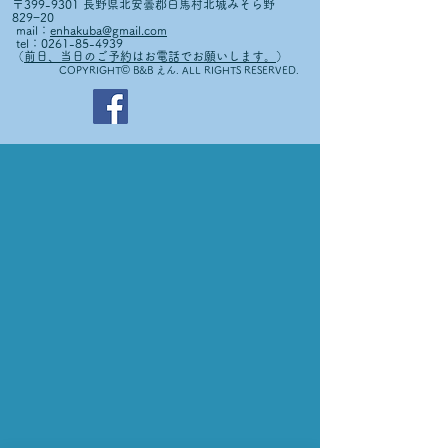
〒399-9301 長野県北安曇郡白馬村北城みそら野
829−20
mail：
enhakuba@gmail.com
tel：0261-85-4939
（
前日、当日のご予約はお電話でお願いします。
）
©
COPYRIGHT
B&B えん. ALL RIGHTS RESERVED.