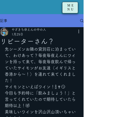
ME
NU
記事
やざきち＠えんの中の人
1月25日
リピーターさん？
先シーズンお隣の貸別荘に泊まってい
て、わけあって？毎夜毎夜えんにワイ
ンを持って来て、毎夜毎夜飲んで帰っ
ていたサイモンがお友達（イギリスと
香港から〜！）を連れて来てくれまし
た！
サイモンといえばワイン！🍾🍷😏
今回も予約時に「飲みましょう！」と
言ってくれていたので期待していたら
期待以上！🤣
美味しいワインを沢山沢山頂いちゃい