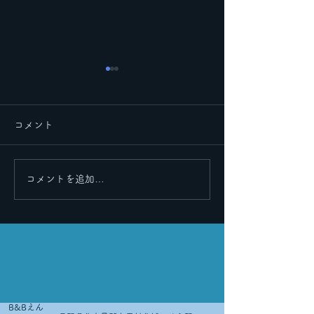
コメント
里帰りその２
里帰りその３
コメントを追加…
B&Bえん