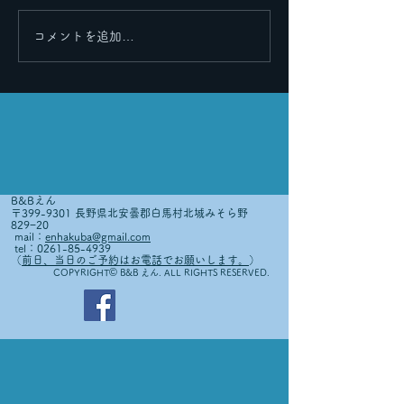
コメントを追加…
B&Bえん
〒399-9301 長野県北安曇郡白馬村北城みそら野
829−20
mail：
enhakuba@gmail.com
tel：0261-85-4939
（
前日、当日のご予約はお電話でお願いします。
）
©
COPYRIGHT
B&B えん. ALL RIGHTS RESERVED.