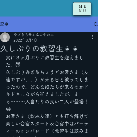
ME
NU
記事
やざきち＠えんの中の人
2022年3月4日
久しぶりの教習生👧👧
実に３ヶ月ぶりに教習生を迎えまし
た。😇
久しぶり過ぎ＆ちょうどお客さま（友
達ですが、、）が来る日と被ってしま
ったので、どんな娘たちが来るのかド
キドキしながら迎えましたが、ま
ぁ〜〜〜人当たりの良い二人が登場！
😂
お客さま（飲み友達）とも打ち解けて
楽しい合宿スタート＆合宿中はパーテ
ィーのオンパレード（教習生は飲みま