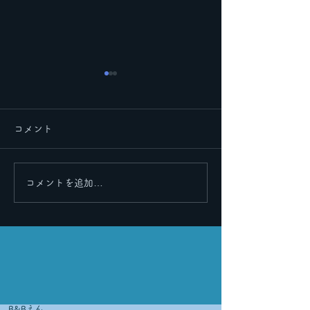
コメント
里帰りその２
里帰りその３
コメントを追加…
B&Bえん