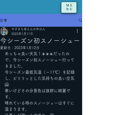
ME
NU
記事
やざきち＠えんの中の人
2023年1月11日
今シーズン初スノーシュー
更新日：
2023年1月12日
めっちゃ良い天気！☀️☀️☀️だったの
で、今シーズン初スノーシュー行って
きました。
今シーズン最低気温（ー11℃）を記録
し、ピリリッとした気持ちの良い空気 
🥶
寒いけどその分景色は抜群に綺麗で
す。
晴れている時のスノーシューはすぐに
温まります。