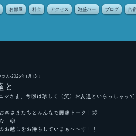
お部屋
料金
アクセス
泡盛バー
ブログ
合
中の人
2025年1月13日
達と
ニシさま、今回は珍しく（笑）お友達といらっしゃって
お客さまたちとみんなで腰痛トーク！🤣
な！😅
のお越しをお待ちしていまぁ〜〜す！！