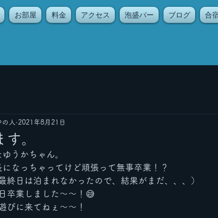
お部屋
料金
アクセス
泡盛バー
ブログ
合
中の人
2021年8月21日
ます。
たゆうかちゃん。
長になっちゃってけど頑張って無事卒業！？
最終日は泊まれなかったので、結果がまだ、、、）
日卒業しました〜〜！😅
遊びに来てねぇ〜〜！