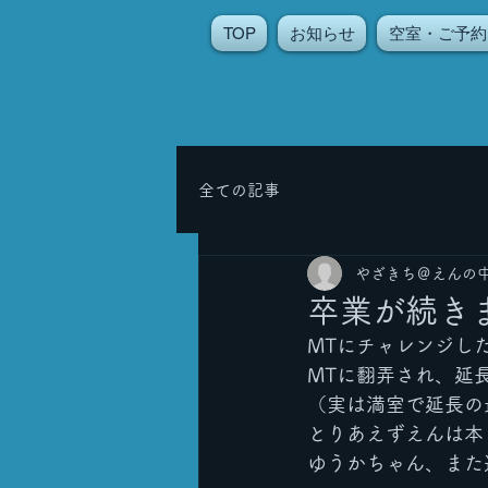
TOP
お知らせ
空室・ご予約
全ての記事
やざきち＠えんの
卒業が続き
MTにチャレンジし
MTに翻弄され、延
（実は満室で延長の
とりあえずえんは本
ゆうかちゃん、また