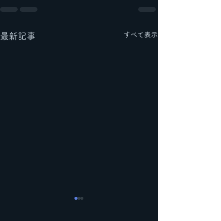
すべて表示
最新記事