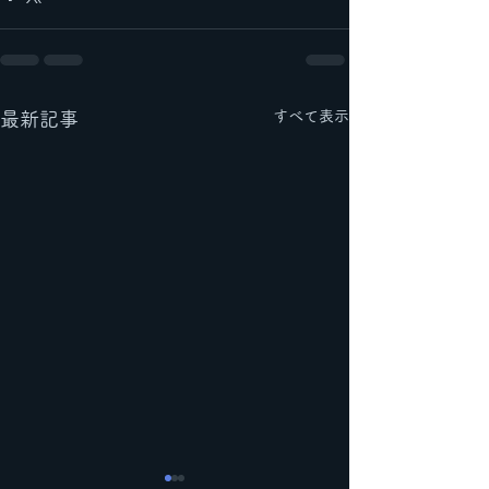
すべて表示
最新記事