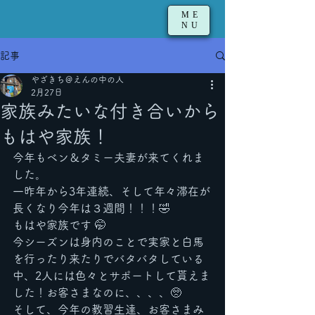
ME
NU
記事
やざきち＠えんの中の人
2月27日
家族みたいな付き合いから
もはや家族！
今年もベン＆タミー夫妻が来てくれま
した。
一昨年から3年連続、そして年々滞在が
長くなり今年は３週間！！！🤣
もはや家族です 🤭
今シーズンは身内のことで実家と白馬
を行ったり来たりでバタバタしている
中、2人には色々とサポートして貰えま
した！お客さまなのに、、、、🥺
そして、今年の教習生達、お客さまみ