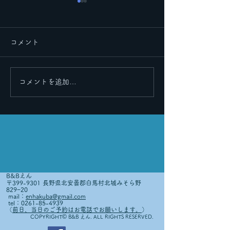
コメント
里帰りその２
コメントを追加…
皆さまのおかげで６周年
を迎えることができまし
た！🎉
B&Bえん
〒399-9301 長野県北安曇郡白馬村北城みそら野
829−20
mail：
enhakuba@gmail.com
tel：0261-85-4939
（
前日、当日のご予約はお電話でお願いします。
）
©
COPYRIGHT
B&B えん. ALL RIGHTS RESERVED.