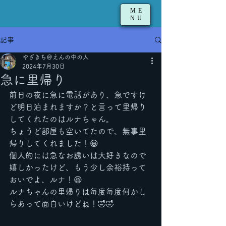
ME
NU
記事
やざきち＠えんの中の人
2024年7月30日
急に里帰り
前日の夜に急に電話があり、急ですけ
ど明日泊まれますか？と言って里帰り
してくれたのはルナちゃん。
ちょうど部屋も空いてたので、無事里
帰りしてくれました！😀
個人的には急なお誘いは大好きなので
嬉しかったけど、もう少し余裕持って
おいでよ、ルナ！😆
ルナちゃんの里帰りは毎度毎度何かし
らあって面白いけどね！🤣🤣