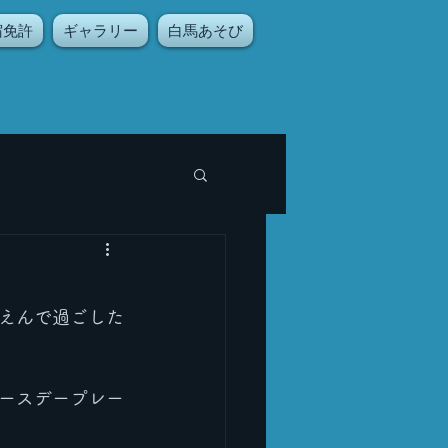
宿免許
ギャラリー
白馬あそび
えんで過ごした
ースデープレー