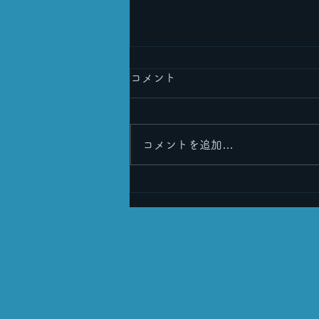
コメント
コメントを追加…
皆さまのおかげで６周年を迎
えることができました！🎉