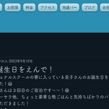
お部屋
料金
アクセス
泡盛バー
ブログ
合
中の人
2023年9月10日
誕生日をえんで！
ョナルスクールの寮に入っている息子さんのお誕生日を
た！😃
さんは３回目のご宿泊です〜〜！😆
ーサラ他、ちょっと豪華な晩ごはんと気持ちばかりのバ
ただきました！