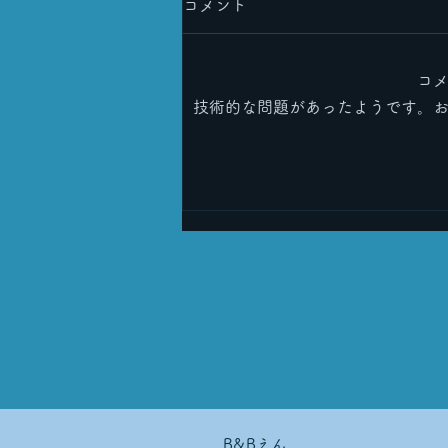
コメント
コ
技術的な問題があったようです。
皆さまのおかげで６周年を迎
えることができました！🎉
B&Bえん