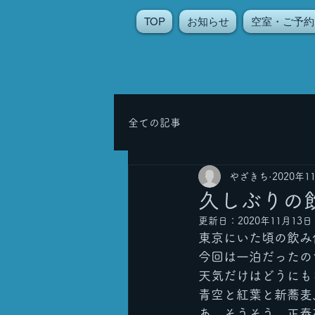
TOP
お知らせ
空室・ご予約
全ての記事
やざきち
2020年1
久しぶりの飲
更新日：
2020年11月13日
東京にいた頃の飲み
今回は一泊だったの
天気だけはどうにも
青空と紅葉と新蕎麦
あ、そうそう、正泰