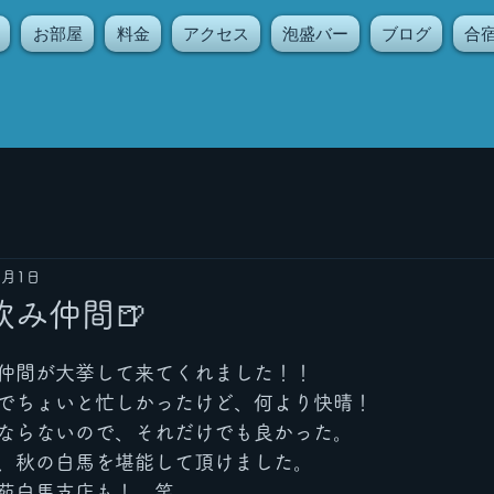
お部屋
料金
アクセス
泡盛バー
ブログ
合
1月1日
み仲間🍺
仲間が大挙して来てくれました！！
でちょいと忙しかったけど、何より快晴！
ならないので、それだけでも良かった。
、秋の白馬を堪能して頂けました。
苑白馬支店も！　笑