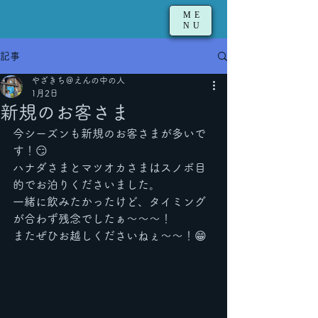
ME
NU
記事
やざきち＠えんの中の人
1月2日
新規のお客さま
今シーズンも新規のお客さまが多いで
す！😏
ハナダさまとマツオカさまはスノボ目
的でお泊りくださいました。
一緒に飲みたかったけど、タイミング
が合わず残念でしたぁ〜〜〜！
またぜひお越しくださいねぇ〜〜！😁