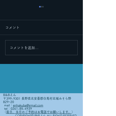
コメント
里帰りその２
コメントを追加…
皆さまのおかげで６周年
を迎えることができまし
た！🎉
B&Bえん
〒399-9301 長野県北安曇郡白馬村北城みそら野
829−20
mail：
enhakuba@gmail.com
tel：0261-85-4939
（
前日、当日のご予約はお電話でお願いします。
）
©
COPYRIGHT
B&B えん. ALL RIGHTS RESERVED.