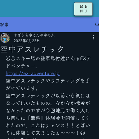
ME
NU
記事
やざきち＠えんの中の人
2023年6月23日
空中アスレチック
岩岳スキー場の駐車場付近にあるEXア
ドベンチャー。
https://ex-adventure.jp
空中アスレチックやラフティングを手
がけています。
空中アスレティックが以前から気には
なってはいたものの、なかなか機会が
なかったのですが今回地元で働く人た
ち向けに『無料』体験会を開催してく
れたので、これはチャンス！！とばか
りに体験して来ましたぁ〜〜〜！😃