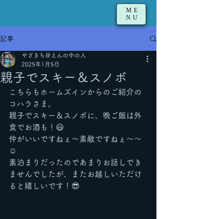
ME
NU
記事
やざきち＠えんの中の人
2025年1月5日
親子でスキー＆スノボ
こちらもホームズインからのご紹介の
コハラさま。
親子でスキー＆スノボに、晩ご飯は外
食でお酒も！😃
仲がいいですねぇ〜素敵ですねぇ〜〜
☺️
素泊まりだったのであまりお話しでき
ませんでしたが、またお越しいただけ
ると嬉しいです！😎