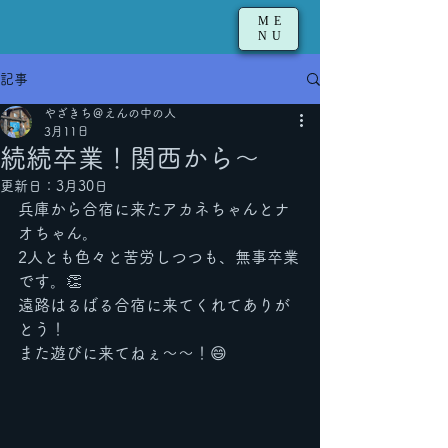
ME
NU
記事
やざきち＠えんの中の人
3月11日
続続卒業！関西から〜
更新日：
3月30日
兵庫から合宿に来たアカネちゃんとナ
オちゃん。
2人とも色々と苦労しつつも、無事卒業
です。👏
遠路はるばる合宿に来てくれてありが
とう！
また遊びに来てねぇ〜〜！😄