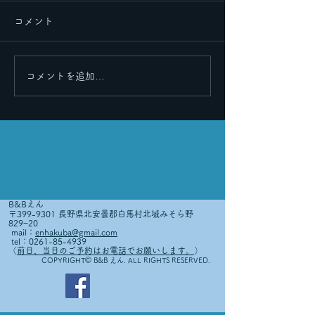
コメント
里帰りその２
里帰りその３
コメントを追加…
B&Bえん
〒399-9301 長野県北安曇郡白馬村北城みそら野
829−20
mail：
enhakuba@gmail.com
tel：0261-85-4939
（
前日、当日のご予約はお電話でお願いします。
）
©
COPYRIGHT
B&B えん. ALL RIGHTS RESERVED.