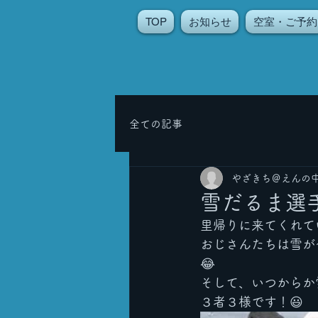
TOP
お知らせ
空室・ご予約
全ての記事
やざきち＠えんの
雪だるま選
里帰りに来てくれて
おじさんたちは雪が
😂
そして、いつからか
３者３様です！😃