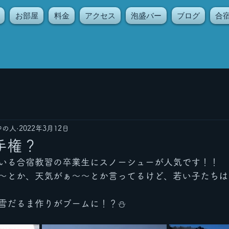
お部屋
料金
アクセス
泡盛バー
ブログ
合
中の人
2022年3月12日
手権？
いる合宿教習の卒業生にスノーシューが人気です！！
〜とか、天気がぁ〜〜とか言ってるけど、若い子たちは
雪だるま作りがブームに！？⛄️