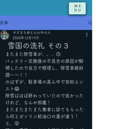
ME
NU
記事
やざきち＠えんの中の人
2020年12月19日
雪国の洗礼 その３
またまた除雪車が、、、🙃
バッテリー交換後の不具合の原因が解
明したので自力で修理し、除雪車絶好
調〜〜！！
のはずが、駐車場の真ん中で突如エン
スト😱
除雪はほぼ終わっていたので良かった
けれど、なんせ邪魔！
またまたまたまた業者に診てもらった
ら何とガソリン給油口の蓋が違う！
と。😲