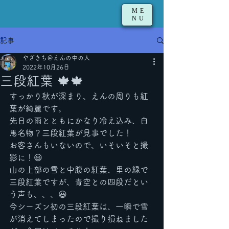
ME
NU
記事
やざきち＠えんの中の人
2022年10月26日
三段紅葉 🍁🍁
すっかり秋が深まり、えんの周りも紅
葉が綺麗です。
先日の雨とともにかなり冷え込み、白
馬名物？三段紅葉が見事でした！
お客さんもいないので、いそいそと撮
影に！😃
山の上部の雪と中腹の紅葉、里の緑で
三段紅葉ですが、青空との四段だとい
う声も、、、😃
今シーズン初の三段紅葉は、一瞬で雪
が消えてしまったので撮り損ねました