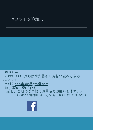
里帰りその２
里帰りその３
コメントを追加…
B&Bえん
〒399-9301 長野県北安曇郡白馬村北城みそら野
829−20
mail：
enhakuba@gmail.com
tel：0261-85-4939
（
前日、当日のご予約はお電話でお願いします。
）
©
COPYRIGHT
B&B えん. ALL RIGHTS RESERVED.