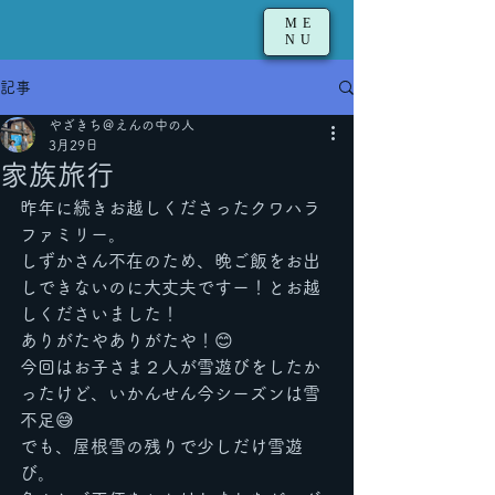
ME
NU
記事
やざきち＠えんの中の人
3月29日
家族旅行
昨年に続きお越しくださったクワハラ
ファミリー。
しずかさん不在のため、晩ご飯をお出
しできないのに大丈夫ですー！とお越
しくださいました！
ありがたやありがたや！😊
今回はお子さま２人が雪遊びをしたか
ったけど、いかんせん今シーズンは雪
不足😅
でも、屋根雪の残りで少しだけ雪遊
び。