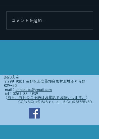
里帰りその２
里帰りその３
コメントを追加…
B&Bえん
〒399-9301 長野県北安曇郡白馬村北城みそら野
829−20
mail：
enhakuba@gmail.com
tel：0261-85-4939
（
前日、当日のご予約はお電話でお願いします。
）
©
COPYRIGHT
B&B えん. ALL RIGHTS RESERVED.