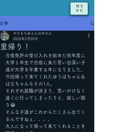
ME
NU
記事
やざきち＠えんの中の人
2025年2月20日
里帰り！
合宿免許の受け入れを始めた初年度に
大学１年生で合宿に来た思い出深い子
達が大学を卒業する年になりました。
今回帰って来てくれたゆうほちゃん＆
はなちゃんもその1人。
それぞれ就職が決まり、思いがけなく
遠くに行ってしまったりと、寂しい限
り😭
そんな子達がこれからたくさん出てく
るんですねぇ、、、、
大人になって帰って来てくれることを