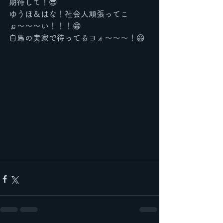
期待して！😎
ゆうほ＆はな！社会人頑張ってこ
ぉ〜〜〜い！！！😁
白馬の実家で待ってるヨォ〜〜〜！😃