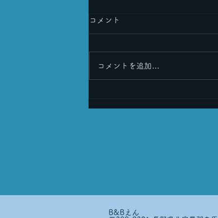
コメント
コメントを追加…
皆さまのおかげで６周年を迎
えることができました！🎉
B&Bえん