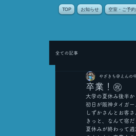
TOP
お知らせ
空室・ご予約
全ての記事
やざきち＠えんの
卒業！㊗️
大学の夏休み後半か
初日が阪神タイガー
しずかさんとお客さん
きっと、なんて宿だ
夏休みが終わって週