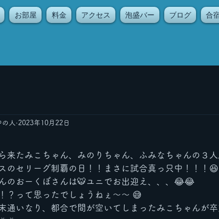
お部屋
料金
アクセス
泡盛バー
ブログ
合
中の人
2023年10月22日
ら来たみこちゃん、みのりちゃん、ふみなちゃんの３人
スのセリーグ制覇の日！！まさに試合真っ只中！！！😆
のおーくぼさんは🐯ユニでお出迎え、、、😂😂
！？って思ったでしょうねぇ〜〜 😅
末通いなり、都合で間が空いてしまったみこちゃんが卒