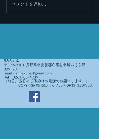
コメントを追加…
B&Bえん
〒399-9301 長野県北安曇郡白馬村北城みそら野
829−20
mail：
enhakuba@gmail.com
tel：0261-85-4939
（
前日、当日のご予約はお電話でお願いします。
）
©
COPYRIGHT
B&B えん. ALL RIGHTS RESERVED.