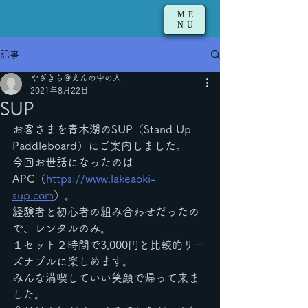
ME
NU
記事
やざきち＠えんの中の人
2021年8月22日
SUP
お客さまを青木湖のSUP（
Stand Up 
Paddleboard）にご案内しました。
今回お世話になったのは
APC（
https://www.lakeaoki-
sup.com
）。
経験者と初心者の組み合わせだったの
で、レンタルのみ。
１セット２時間で3,000円と比較的リー
ズナブルに楽しめます。
みんな満喫していい笑顔で帰って来ま
した。